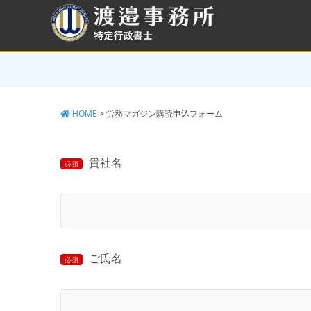
コ
ン
テ
ン
ツ
へ
ス
キ
HOME
>
労務マガジン購読申込フォーム
ッ
プ
貴社名
必須
ご氏名
必須