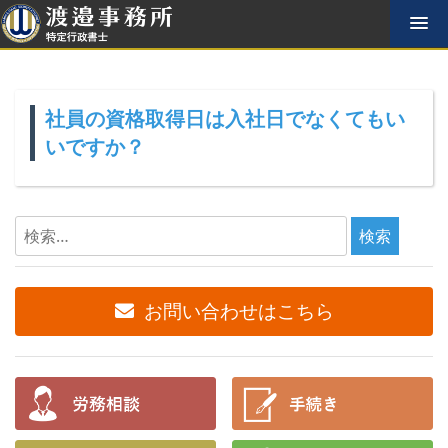
コ
ン
テ
ン
ツ
社員の資格取得日は入社日でなくてもい
へ
ス
いですか？
キ
ッ
プ
検
索:
お問い合わせはこちら