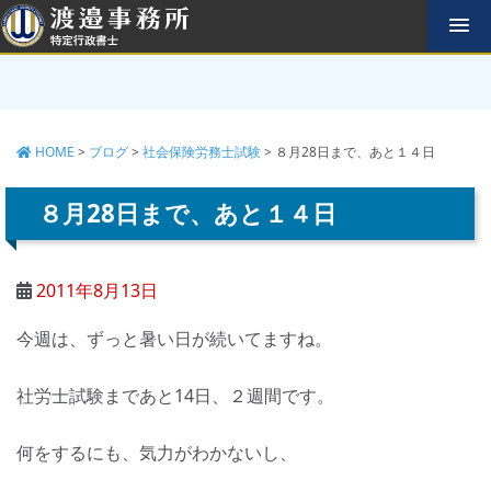
コ
ン
テ
ン
ツ
へ
HOME
>
ブログ
>
社会保険労務士試験
>
８月28日まで、あと１４日
ス
キ
ッ
８月28日まで、あと１４日
プ
2011年8月13日
今週は、ずっと暑い日が続いてますね。
社労士試験まであと14日、２週間です。
何をするにも、気力がわかないし、