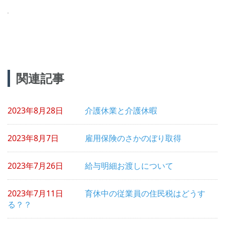
投
関連記事
稿
ナ
2023年8月28日
介護休業と介護休暇
ビ
ゲ
2023年8月7日
雇用保険のさかのぼり取得
ー
シ
2023年7月26日
給与明細お渡しについて
ョ
2023年7月11日
育休中の従業員の住民税はどうす
ン
る？？