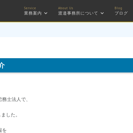
業務案内
渡邉事務所について
ブログ
介
労務士法人で、
しました。
報を