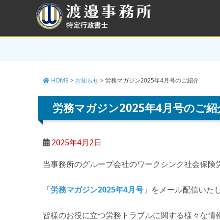
コ
ン
テ
ン
ツ
へ
ス
キ
HOME
>
お知らせ
>
労務マガジン2025年4月号のご紹介
ッ
プ
労務マガジン2025年4月号のご紹
2025年4月2日
当事務所のグループ会社のワークシンク社会保険
「
労務マガジン2025年4月号
」をメール配信いた
皆様のお役に立つ労務トラブルに関する様々な情