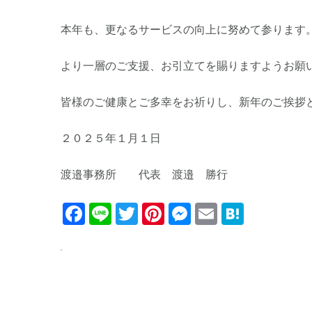
本年も、更なるサービスの向上に努めて参ります
より一層のご支援、お引立てを賜りますようお願
皆様のご健康とご多幸をお祈りし、新年のご挨拶
２０２５年１月１日
渡邉事務所 代表 渡邉 勝行
Facebook
Line
Twitter
Pinterest
Messenger
Email
Haten