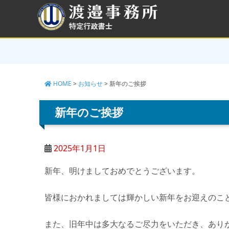
コ
ン
テ
ン
ツ
へ
ス
キ
HOME
>
お知らせ
>
新年のご挨拶
ッ
プ
新年のご挨拶
2025年1月1日
新年、明けましておめでとうございます。
皆様におかれましては輝かしい新年をお迎えのこ
また、旧年中は多大なるご尽力をいただき、あり