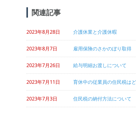
投
関連記事
稿
ナ
2023年8月28日
介護休業と介護休暇
ビ
ゲ
2023年8月7日
雇用保険のさかのぼり取得
ー
シ
2023年7月26日
給与明細お渡しについて
ョ
2023年7月11日
育休中の従業員の住民税は
ン
2023年7月3日
住民税の納付方法について