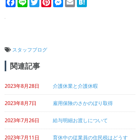
Facebook
Line
Twitter
Pinterest
Messenger
Email
Hatena
スタッフブログ
投
関連記事
稿
ナ
2023年8月28日
介護休業と介護休暇
ビ
ゲ
2023年8月7日
雇用保険のさかのぼり取得
ー
シ
2023年7月26日
給与明細お渡しについて
ョ
2023年7月11日
育休中の従業員の住民税はどうす