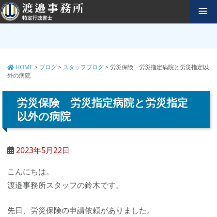
コ
ン
テ
ン
ツ
へ
HOME
>
ブログ
>
スタッフブログ
>
労災保険 労災指定病院と労災指定以
ス
外の病院
キ
ッ
労災保険 労災指定病院と労災指定
プ
以外の病院
2023年5月22日
こんにちは。
渡邉事務所スタッフの鈴木です。
先日、労災保険の申請依頼がありました。