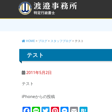
コ
ン
テ
ン
ツ
へ
ス
キ
HOME
>
ブログ
>
スタッフブログ
>
テスト
ッ
プ
テスト
2011年5月2日
テスト
iPhoneからの投稿
Facebook
Line
Twitter
Pinterest
Messenger
Email
Haten