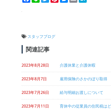
スタッフブログ
投
関連記事
稿
ナ
2023年8月28日
介護休業と介護休暇
ビ
ゲ
2023年8月7日
雇用保険のさかのぼり取得
ー
シ
2023年7月26日
給与明細お渡しについて
ョ
2023年7月11日
育休中の従業員の住民税は
ン