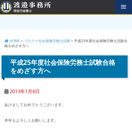
コ
ン
テ
ン
ツ
へ
HOME
>
ブログ
>
社会保険労務士試験
>
平成25年度社会保険労務士試験合
ス
格をめざす方へ
キ
ッ
平成25年度社会保険労務士試験合格
プ
をめざす方へ
2013年1月6日
あけましておめでとうございます。
本年もよろしくお願いします。