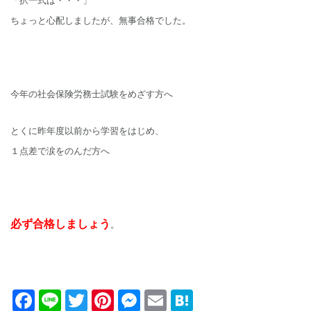
「択一式は・・・」
ちょっと心配しましたが、無事合格でした。
今年の社会保険労務士試験をめざす方へ
とくに昨年度以前から学習をはじめ、
１点差で涙をのんだ方へ
必ず合格しましょう
。
Facebook
Line
Twitter
Pinterest
Messenger
Email
Hatena