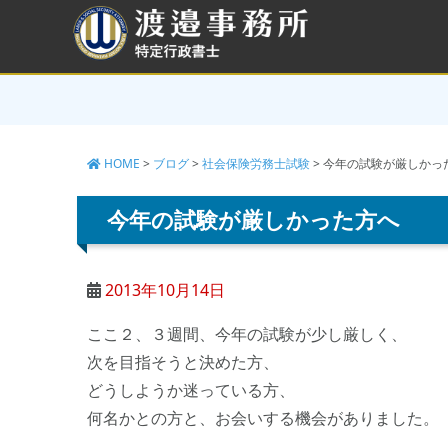
コ
ン
テ
ン
ツ
へ
ス
キ
HOME
>
ブログ
>
社会保険労務士試験
>
今年の試験が厳しかっ
ッ
プ
今年の試験が厳しかった方へ
2013年10月14日
ここ２、３週間、今年の試験が少し厳しく、
次を目指そうと決めた方、
どうしようか迷っている方、
何名かとの方と、お会いする機会がありました。