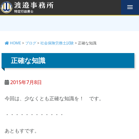
コ
ン
テ
ン
ツ
へ
HOME
>
ブログ
>
社会保険労務士試験
>
正確な知識
ス
キ
ッ
正確な知識
プ
2015年7月8日
今回は、少なくとも正確な知識を！ です。
・・・・・・・・・・・・
あともすです。