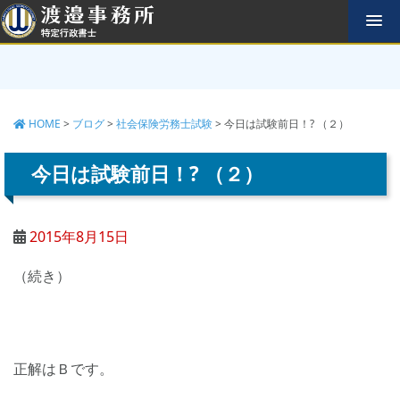
コ
ン
テ
ン
ツ
へ
HOME
>
ブログ
>
社会保険労務士試験
>
今日は試験前日！? （２）
ス
キ
ッ
今日は試験前日！? （２）
プ
2015年8月15日
（続き）
正解はＢです。