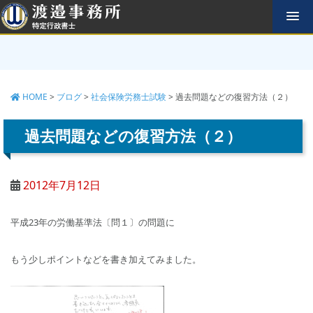
コ
ン
テ
ン
ツ
へ
HOME
>
ブログ
>
社会保険労務士試験
>
過去問題などの復習方法（２）
ス
キ
ッ
過去問題などの復習方法（２）
プ
2012年7月12日
平成23年の労働基準法〔問１〕の問題に
もう少しポイントなどを書き加えてみました。