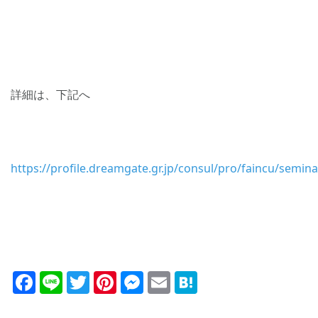
詳細は、下記へ
https://profile.dreamgate.gr.jp/consul/pro/faincu/semin
Facebook
Line
Twitter
Pinterest
Messenger
Email
Hatena