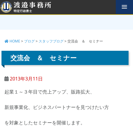
コ
ン
テ
ン
ツ
へ
HOME
>
ブログ
>
スタッフブログ
>
交流会 ＆ セミナー
ス
キ
ッ
交流会 ＆ セミナー
プ
2013年3月11日
起業１～３年目で売上アップ、販路拡大、
新規事業化、ビジネスパートナーを見つけたい方
を対象としたセミナーを開催します。