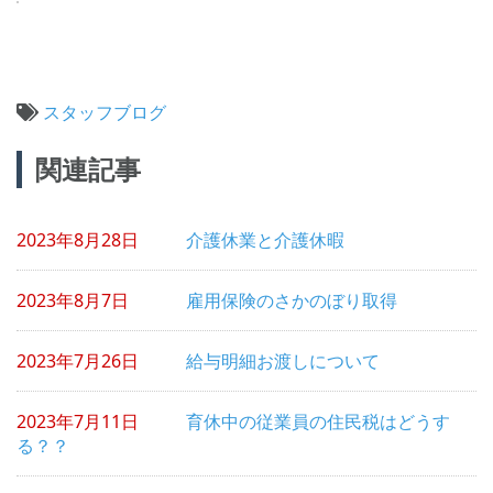
スタッフブログ
投
関連記事
稿
ナ
2023年8月28日
介護休業と介護休暇
ビ
ゲ
2023年8月7日
雇用保険のさかのぼり取得
ー
シ
2023年7月26日
給与明細お渡しについて
ョ
2023年7月11日
育休中の従業員の住民税はどうす
ン
る？？