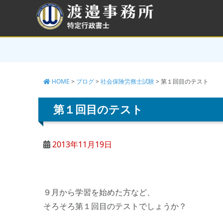
コ
ン
テ
ン
ツ
へ
ス
キ
HOME
>
ブログ
>
社会保険労務士試験
>
第１回目のテスト
ッ
プ
第１回目のテスト
2013年11月19日
９月から学習を始めた方など、
そろそろ第１回目のテストでしょうか？