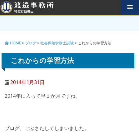
コ
ン
テ
ン
ツ
へ
HOME
>
ブログ
>
社会保険労務士試験
>
これからの学習方法
ス
キ
ッ
これからの学習方法
プ
2014年1月31日
2014年に入って早１か月ですね。
ブログ、ごぶさたしてしまいました。