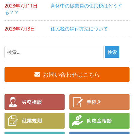
ョ
2023年7月11日
育休中の従業員の住民税はどうす
ン
る？？
2023年7月3日
住民税の納付方法について
検
索:
お問い合わせはこちら