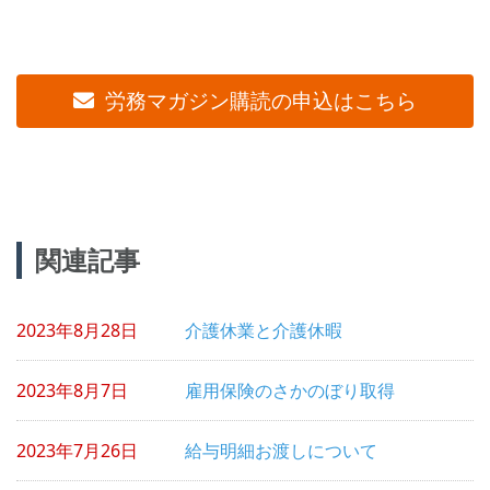
労務マガジン購読の申込はこちら
投
関連記事
稿
ナ
2023年8月28日
介護休業と介護休暇
ビ
ゲ
2023年8月7日
雇用保険のさかのぼり取得
ー
シ
2023年7月26日
給与明細お渡しについて