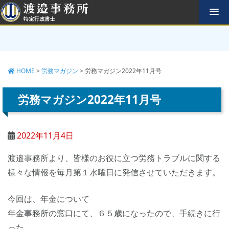
コ
ン
テ
ン
ツ
へ
HOME
>
労務マガジン
>
労務マガジン2022年11月号
ス
キ
ッ
労務マガジン2022年11月号
プ
2022年11月4日
渡邉事務所より、皆様のお役に立つ労務トラブルに関する
様々な情報を毎月第１水曜日に発信させていただきます。
今回は、年金について
年金事務所の窓口にて、６５歳になったので、手続きに行
った。